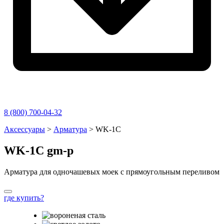
8 (800) 700-04-32
Перейти
Аксессуары
>
Арматура
>
WK-1C
к
содержимому
WK-1C
gm
-p
Арматура для одночашевых моек с прямоугольным переливом
где купить?