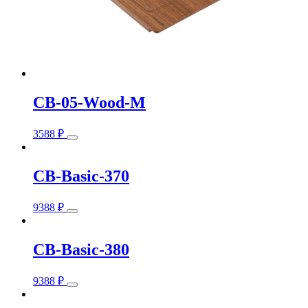
product
page
CB-05-Wood-M
This
3588
₽
product
has
multiple
CB-Basic-370
variants.
The
This
options
9388
₽
product
may
has
be
multiple
chosen
CB-Basic-380
variants.
on
The
the
This
options
product
9388
₽
product
may
page
has
be