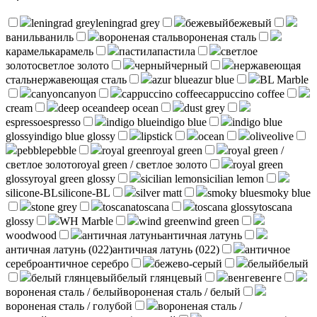
leningrad grey
leningrad grey
бежевый
бежевый
ваниль
ваниль
вороненая сталь
вороненая сталь
карамель
карамель
пастила
пастила
светлое
золото
светлое золото
черный
черный
нержавеющая
сталь
нержавеющая сталь
azur blue
azur blue
BL Marble
canyon
canyon
cappuccino coffee
cappuccino coffee
cream
deep ocean
deep ocean
dust grey
espresso
espresso
indigo blue
indigo blue
indigo blue
glossy
indigo blue glossy
lipstick
ocean
olive
olive
pebble
pebble
royal green
royal green
royal green /
светлое золото
royal green / светлое золото
royal green
glossy
royal green glossy
sicilian lemon
sicilian lemon
silicone-BL
silicone-BL
silver matt
smoky blue
smoky blue
stone grey
toscana
toscana
toscana glossy
toscana
glossy
WH Marble
wind green
wind green
wood
wood
античная латунь
античная латунь
античная латунь (022)
античная латунь (022)
античное
серебро
античное серебро
бежево-серый
белый
белый
белый глянцевый
белый глянцевый
венге
венге
вороненая сталь / белый
вороненая сталь / белый
вороненая сталь / голубой
вороненая сталь /