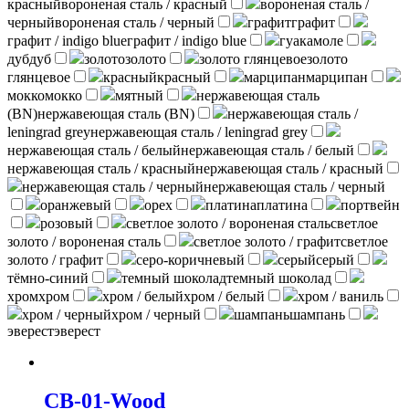
красный
вороненая сталь / красный
вороненая сталь /
черный
вороненая сталь / черный
графит
графит
графит / indigo blue
графит / indigo blue
гуакамоле
дуб
дуб
золото
золото
золото глянцевое
золото
глянцевое
красный
красный
марципан
марципан
мокко
мокко
мятный
нержавеющая сталь
(BN)
нержавеющая сталь (BN)
нержавеющая сталь /
leningrad grey
нержавеющая сталь / leningrad grey
нержавеющая сталь / белый
нержавеющая сталь / белый
нержавеющая сталь / красный
нержавеющая сталь / красный
нержавеющая сталь / черный
нержавеющая сталь / черный
оранжевый
орех
платина
платина
портвейн
розовый
светлое золото / вороненая сталь
светлое
золото / вороненая сталь
светлое золото / графит
светлое
золото / графит
серо-коричневый
серый
серый
тёмно-синий
темный шоколад
темный шоколад
хром
хром
хром / белый
хром / белый
хром / ваниль
хром / черный
хром / черный
шампань
шампань
эверест
эверест
CB-01-Wood