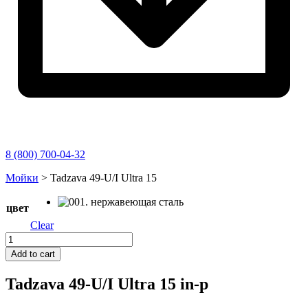
8 (800) 700-04-32
Перейти
Мойки
>
Tadzava 49-U/I Ultra 15
к
содержимому
цвет
Clear
Tadzava
49-
Add to cart
U/I
Ultra
Tadzava 49-U/I Ultra 15
in
-p
15
quantity