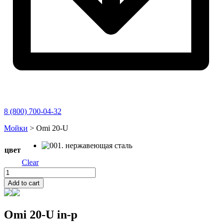
8 (800) 700-04-32
Перейти
Мойки
>
Omi 20-U
к
содержимому
цвет
Clear
Omi
20-
Add to cart
U
quantity
Omi 20-U
in
-p