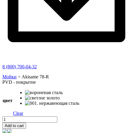
8 (800) 700-04-32
Перейти
Мойки
>
Akisame 78-R
к
PVD - покрытие
содержимому
цвет
Clear
Akisame
78-
Add to cart
R