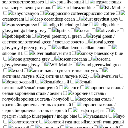
золото
светлое золото
черный
черный
нержавеющая
сталь
нержавеющая сталь
azur blue
azur blue
BL Marble
canyon
canyon
cappuccino coffee
cappuccino coffee
cream
cream
deep ocean
deep ocean
dust grey
dust grey
espresso
espresso
indigo blue
indigo blue
indigo blue
glossy
indigo blue glossy
lipstick
ocean
olive
olive
pebble
pebble
royal green
royal green
royal green /
светлое золото
royal green / светлое золото
royal green
glossy
royal green glossy
sicilian lemon
sicilian lemon
silicone-BL
silver matt
silver matt
smoky blue
smoky blue
stone grey
stone grey
toscana
toscana
toscana
glossy
toscana glossy
WH Marble
wind green
wind green
wood
античная латунь
античная латунь
античная латунь (022)
античная латунь (022)
silver
silver
бежево-серый
белый
белый
белый
глянцевый
белый глянцевый
венге
вороненая сталь /
белый
вороненая сталь / белый
вороненая сталь /
голубой
вороненая сталь / голубой
вороненая сталь /
красный
вороненая сталь / красный
вороненая сталь /
черный
вороненая сталь / черный
графит
графит
графит / indigo blue
графит / indigo blue
гуакамоле
дуб
золото
золото
золотой глянцевый
золотой глянцевый
красный
марципан
мокко
мокко
мятный