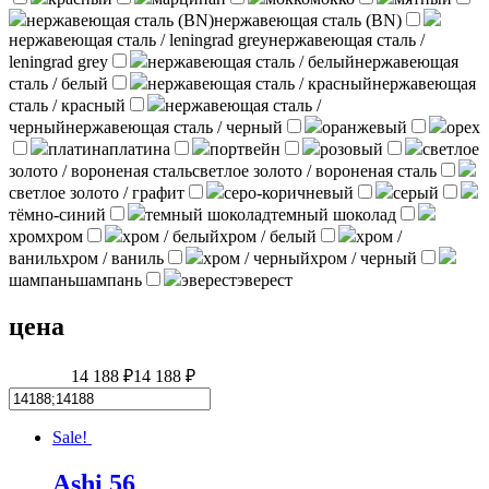
нержавеющая сталь (BN)
нержавеющая сталь (BN)
нержавеющая сталь / leningrad grey
нержавеющая сталь /
leningrad grey
нержавеющая сталь / белый
нержавеющая
сталь / белый
нержавеющая сталь / красный
нержавеющая
сталь / красный
нержавеющая сталь /
черный
нержавеющая сталь / черный
оранжевый
орех
платина
платина
портвейн
розовый
светлое
золото / вороненая сталь
светлое золото / вороненая сталь
светлое золото / графит
серо-коричневый
серый
тёмно-синий
темный шоколад
темный шоколад
хром
хром
хром / белый
хром / белый
хром /
ваниль
хром / ваниль
хром / черный
хром / черный
шампань
шампань
эверест
эверест
цена
14 188 ₽
14 188 ₽
Sale!
Ashi 56