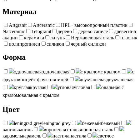
Материал
Artgranit
Artceramic
HPL - высокопрочный пластик
Natceramic
Tetogranit
дерево
дерево сапеле
древесина
акации
керамика
латунь
Нержавеющая сталь
пластик
полипропилен
силикон
черный силикон
Форма
одночашевая
одночашевая
с крылом
с крылом
с
фруктовницей
с фруктовницей
двухчашевая
двухчашевая
круглая
круглая
угловая
угловая
овальная с
крылом
овальная с крылом
Цвет
leningrad grey
leningrad grey
бежевый
бежевый
ваниль
ваниль
вороненая сталь
вороненая сталь
карамель
карамель
пастила
пастила
светлое