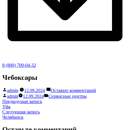
8 (800) 700-04-32
Перейти
Чебоксары
к
содержимому
Написано
к
admin
12.09.2024
Оставьте комментарий
автором
Чебоксары
Написано
Написано
admin
12.09.2024
Сервисные центры
автором
в
Навигация
Предыдущая
Предыдущая запись
запись:
Уфа
по
Следующая
Следующая запись
записям
запись:
Челябинск
Оставьте комментарий