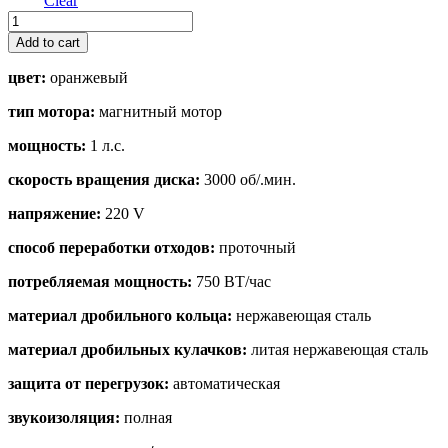
Clear
Nagare
Slim
Add to cart
1250
quantity
цвет:
оранжевый
тип мотора:
магнитный мотор
мощность:
1 л.с.
скорость вращения диска:
3000 об/.мин.
напряжение:
220 V
способ переработки отходов:
проточный
потребляемая мощность:
750 ВТ/час
материал дробильного кольца:
нержавеющая сталь
материал дробильных кулачков:
литая нержавеющая сталь
защита от перегрузок:
автоматическая
звукоизоляция:
полная