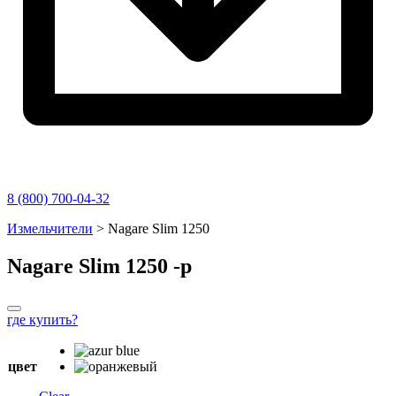
8 (800) 700-04-32
Перейти
Измельчители
>
Nagare Slim 1250
к
содержимому
Nagare Slim 1250
-p
где купить?
цвет