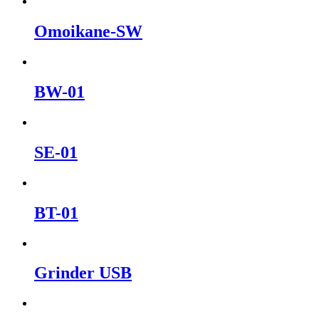
Omoikane-SW
BW-01
SE-01
BT-01
Grinder USB