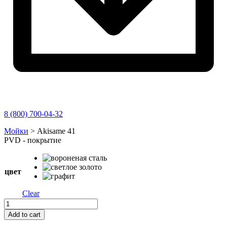
8 (800) 700-04-32
Перейти
Мойки
>
Akisame 41
к
PVD - покрытие
содержимому
цвет
Clear
Akisame
41
Add to cart
quantity