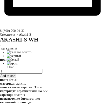
8 (800) 700-04-32
Перейти
Смесители
>
Akashi-S
к
AKASHI-S
WH
содержимому
где купить?
цвет
Clear
Akashi-
S
Add to cart
quantity
цвет:
белый
материал:
латунь
монтажное отверстие:
35мм
картридж:
керамический D40мм
аэратор:
пластик
подключение фильтра:
нет
вытяжной шланг:
да