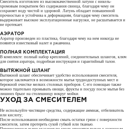
Смеситель изготовлен из высококачественной латуни с никель-
хромовым покрытием без содержания свинца, благодаря чему он
сохраняет воду чистой и здоровой. Латунь обладает повышенной
прочностью и устойчива к деформациям, благодаря чему смеситель
выдерживает высокие эксплуатационные нагрузки, не расшатывается и
не протекает.
АЭРАТОР
Аэратор произведен из пластика, благодаря чему на нем никогда не
появятся известковый налет и ржавчина.
ПОЛНАЯ КОМПЛЕКТАЦИЯ
В комплекте: полный набор креплений, соединительных шлангов, ключ
для снятия аэратора, подробная инструкция и гарантийный талон.
ВЫТЯЖНОЙ ШЛАНГ
Вытяжной шланг обеспечивает удобство использования смесителя,
которое заключается в возможности мытья труднодоступных мест и
бережной очистке мелких столовых приборов. С его помощью также
можно тщательно промывать овощи, фрукты и посуду после мытья без
лишних брызг на столешницу вокруг мойки.
УХОД ЗА СМЕСИТЕЛЕМ
Не используйте чистящие средства, содержащие аммиак, отбеливатель
или кислоту;
После использования необходимо смыть остатки грязи с поверхности
смесителя, затем протереть сухой губкой или тканью.
Перечисленные выше указания по уходу относятся только к кухонным