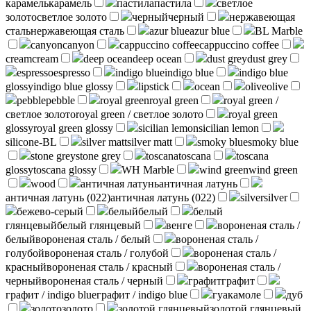
карамель
карамель
пастила
пастила
светлое
золото
светлое золото
черный
черный
нержавеющая
сталь
нержавеющая сталь
azur blue
azur blue
BL Marble
canyon
canyon
cappuccino coffee
cappuccino coffee
cream
cream
deep ocean
deep ocean
dust grey
dust grey
espresso
espresso
indigo blue
indigo blue
indigo blue
glossy
indigo blue glossy
lipstick
ocean
olive
olive
pebble
pebble
royal green
royal green
royal green /
светлое золото
royal green / светлое золото
royal green
glossy
royal green glossy
sicilian lemon
sicilian lemon
silicone-BL
silver matt
silver matt
smoky blue
smoky blue
stone grey
stone grey
toscana
toscana
toscana
glossy
toscana glossy
WH Marble
wind green
wind green
wood
античная латунь
античная латунь
античная латунь (022)
античная латунь (022)
silver
silver
бежево-серый
белый
белый
белый
глянцевый
белый глянцевый
венге
вороненая сталь /
белый
вороненая сталь / белый
вороненая сталь /
голубой
вороненая сталь / голубой
вороненая сталь /
красный
вороненая сталь / красный
вороненая сталь /
черный
вороненая сталь / черный
графит
графит
графит / indigo blue
графит / indigo blue
гуакамоле
дуб
золото
золото
золотой глянцевый
золотой глянцевый