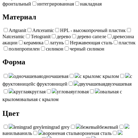
фронтальный
интегрированная
накладная
Материал
Artgranit
Artceramic
HPL - высокопрочный пластик
Natceramic
Tetogranit
дерево
дерево сапеле
древесина
акации
керамика
латунь
Нержавеющая сталь
пластик
полипропилен
силикон
черный силикон
Форма
одночашевая
одночашевая
с крылом
с крылом
с
фруктовницей
с фруктовницей
двухчашевая
двухчашевая
круглая
круглая
угловая
угловая
овальная с
крылом
овальная с крылом
Цвет
leningrad grey
leningrad grey
бежевый
бежевый
ваниль
ваниль
вороненая сталь
вороненая сталь