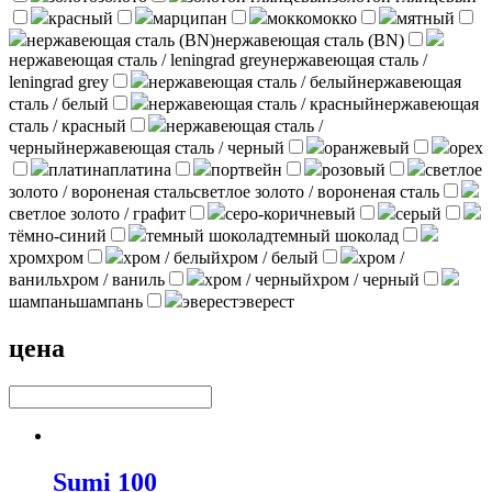
красный
марципан
мокко
мокко
мятный
нержавеющая сталь (BN)
нержавеющая сталь (BN)
нержавеющая сталь / leningrad grey
нержавеющая сталь /
leningrad grey
нержавеющая сталь / белый
нержавеющая
сталь / белый
нержавеющая сталь / красный
нержавеющая
сталь / красный
нержавеющая сталь /
черный
нержавеющая сталь / черный
оранжевый
орех
платина
платина
портвейн
розовый
светлое
золото / вороненая сталь
светлое золото / вороненая сталь
светлое золото / графит
серо-коричневый
серый
тёмно-синий
темный шоколад
темный шоколад
хром
хром
хром / белый
хром / белый
хром /
ваниль
хром / ваниль
хром / черный
хром / черный
шампань
шампань
эверест
эверест
цена
Sumi 100