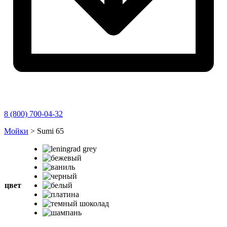
8 (800) 700-04-32
Перейти
Мойки
>
Sumi 65
к
содержимому
цвет