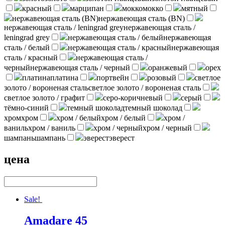
красный
марципан
мокко
мокко
мятный
нержавеющая сталь (BN)
нержавеющая сталь (BN)
нержавеющая сталь / leningrad grey
нержавеющая сталь /
leningrad grey
нержавеющая сталь / белый
нержавеющая
сталь / белый
нержавеющая сталь / красный
нержавеющая
сталь / красный
нержавеющая сталь /
черный
нержавеющая сталь / черный
оранжевый
орех
платина
платина
портвейн
розовый
светлое
золото / вороненая сталь
светлое золото / вороненая сталь
светлое золото / графит
серо-коричневый
серый
тёмно-синий
темный шоколад
темный шоколад
хром
хром
хром / белый
хром / белый
хром /
ваниль
хром / ваниль
хром / черный
хром / черный
шампань
шампань
эверест
эверест
цена
Sale!
Amadare 45