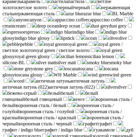
карамель
карамель
пастила
пастила
светлое
золото
светлое золото
черный
черный
нержавеющая
сталь
нержавеющая сталь
azur blue
azur blue
BL Marble
canyon
canyon
cappuccino coffee
cappuccino coffee
cream
cream
deep ocean
deep ocean
dust grey
dust grey
espresso
espresso
indigo blue
indigo blue
indigo blue
glossy
indigo blue glossy
lipstick
ocean
olive
olive
pebble
pebble
royal green
royal green
royal green /
светлое золото
royal green / светлое золото
royal green
glossy
royal green glossy
sicilian lemon
sicilian lemon
silicone-BL
silver matt
silver matt
smoky blue
smoky blue
stone grey
stone grey
toscana
toscana
toscana
glossy
toscana glossy
WH Marble
wind green
wind green
wood
античная латунь
античная латунь
античная латунь (022)
античная латунь (022)
silver
silver
бежево-серый
белый
белый
белый
глянцевый
белый глянцевый
венге
вороненая сталь /
белый
вороненая сталь / белый
вороненая сталь /
голубой
вороненая сталь / голубой
вороненая сталь /
красный
вороненая сталь / красный
вороненая сталь /
черный
вороненая сталь / черный
графит
графит
графит / indigo blue
графит / indigo blue
гуакамоле
дуб
золото
золото
золотой глянцевый
золотой глянцевый