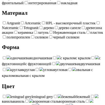
фронтальный
интегрированная
накладная
Материал
Artgranit
Artceramic
HPL - высокопрочный пластик
Natceramic
Tetogranit
дерево
дерево сапеле
древесина
акации
керамика
латунь
Нержавеющая сталь
пластик
полипропилен
силикон
черный силикон
Форма
одночашевая
одночашевая
с крылом
с крылом
с
фруктовницей
с фруктовницей
двухчашевая
двухчашевая
круглая
круглая
угловая
угловая
овальная с
крылом
овальная с крылом
Цвет
leningrad grey
leningrad grey
бежевый
бежевый
ваниль
ваниль
вороненая сталь
вороненая сталь