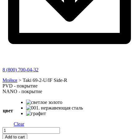
8 (800) 700-04-32
Перейти
Мойки
>
Taki 69-2-U/IF Side-R
к
PVD - покрытие
содержимому
NANO - покрытие
цвет
Clear
Taki
69-
Add to cart