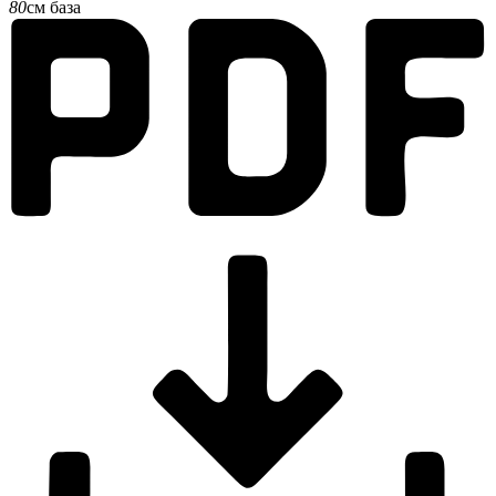
80
см база