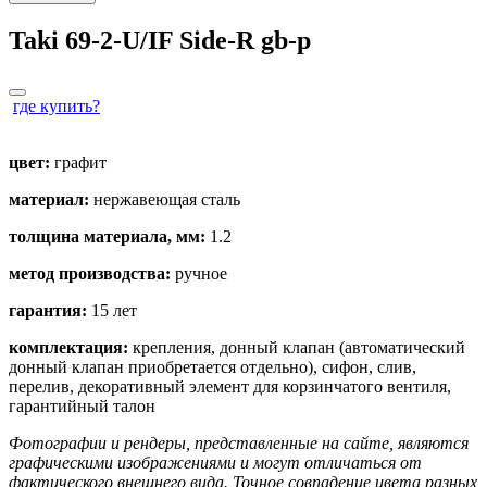
2-
U/IF
Taki 69-2-U/IF Side-R
gb
-p
Side-
R
quantity
где купить?
цвет:
графит
материал:
нержавеющая сталь
толщина материала, мм:
1.2
метод производства:
ручное
гарантия:
15 лет
комплектация:
крепления, донный клапан (автоматический
донный клапан приобретается отдельно), сифон, слив,
перелив, декоративный элемент для корзинчатого вентиля,
гарантийный талон
Фотографии и рендеры, представленные на сайте, являются
графическими изображениями и могут отличаться от
фактического внешнего вида. Точное совпадение цвета разных