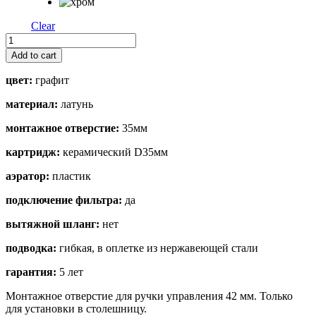
Clear
Nara
2
Add to cart
Plus
quantity
цвет:
графит
материал:
латунь
монтажное отверстие:
35мм
картридж:
керамический D35мм
аэратор:
пластик
подключение фильтра:
да
вытяжной шланг:
нет
подводка:
гибкая, в оплетке из нержавеющей стали
гарантия:
5 лет
Монтажное отверстие для ручки управления 42 мм. Только
для установки в столешницу.