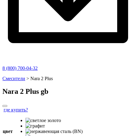
8 (800) 700-04-32
Перейти
Смесители
>
Nara 2 Plus
к
содержимому
Nara 2 Plus
gb
где купить?
цвет