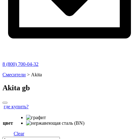
8 (800) 700-04-32
Перейти
Смесители
>
Akita
к
содержимому
Akita
gb
где купить?
цвет
Clear