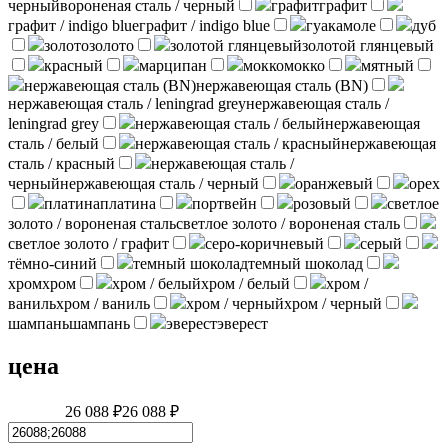
черный
вороненая сталь / черный
графит
графит
графит / indigo blue
графит / indigo blue
гуакамоле
дуб
золото
золото
золотой глянцевый
золотой глянцевый
красный
марципан
мокко
мокко
мятный
нержавеющая сталь (BN)
нержавеющая сталь (BN)
нержавеющая сталь / leningrad grey
нержавеющая сталь /
leningrad grey
нержавеющая сталь / белый
нержавеющая
сталь / белый
нержавеющая сталь / красный
нержавеющая
сталь / красный
нержавеющая сталь /
черный
нержавеющая сталь / черный
оранжевый
орех
платина
платина
портвейн
розовый
светлое
золото / вороненая сталь
светлое золото / вороненая сталь
светлое золото / графит
серо-коричневый
серый
тёмно-синий
темный шоколад
темный шоколад
хром
хром
хром / белый
хром / белый
хром /
ваниль
хром / ваниль
хром / черный
хром / черный
шампань
шампань
эверест
эверест
цена
26 088 ₽
26 088 ₽