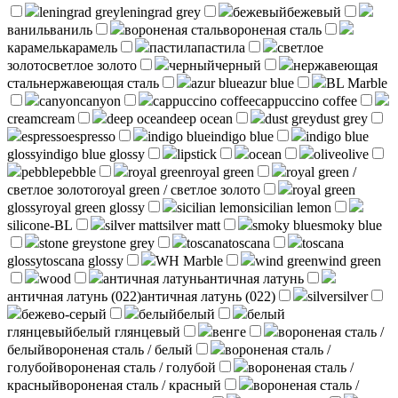
leningrad grey
leningrad grey
бежевый
бежевый
ваниль
ваниль
вороненая сталь
вороненая сталь
карамель
карамель
пастила
пастила
светлое
золото
светлое золото
черный
черный
нержавеющая
сталь
нержавеющая сталь
azur blue
azur blue
BL Marble
canyon
canyon
cappuccino coffee
cappuccino coffee
cream
cream
deep ocean
deep ocean
dust grey
dust grey
espresso
espresso
indigo blue
indigo blue
indigo blue
glossy
indigo blue glossy
lipstick
ocean
olive
olive
pebble
pebble
royal green
royal green
royal green /
светлое золото
royal green / светлое золото
royal green
glossy
royal green glossy
sicilian lemon
sicilian lemon
silicone-BL
silver matt
silver matt
smoky blue
smoky blue
stone grey
stone grey
toscana
toscana
toscana
glossy
toscana glossy
WH Marble
wind green
wind green
wood
античная латунь
античная латунь
античная латунь (022)
античная латунь (022)
silver
silver
бежево-серый
белый
белый
белый
глянцевый
белый глянцевый
венге
вороненая сталь /
белый
вороненая сталь / белый
вороненая сталь /
голубой
вороненая сталь / голубой
вороненая сталь /
красный
вороненая сталь / красный
вороненая сталь /