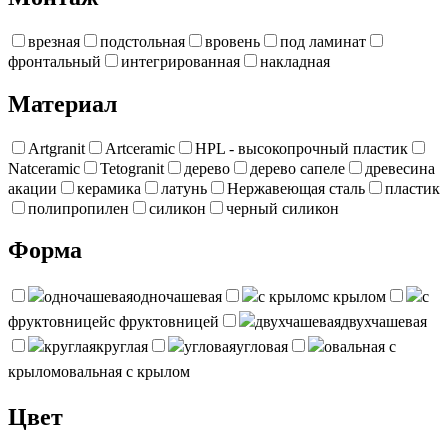
врезная
подстольная
вровень
под ламинат
фронтальный
интегрированная
накладная
Материал
Artgranit
Artceramic
HPL - высокопрочный пластик
Natceramic
Tetogranit
дерево
дерево сапеле
древесина
акации
керамика
латунь
Нержавеющая сталь
пластик
полипропилен
силикон
черный силикон
Форма
одночашевая
одночашевая
с крылом
с крылом
с
фруктовницей
с фруктовницей
двухчашевая
двухчашевая
круглая
круглая
угловая
угловая
овальная с
крылом
овальная с крылом
Цвет