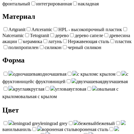
фронтальный
интегрированная
накладная
Материал
Artgranit
Artceramic
HPL - высокопрочный пластик
Natceramic
Tetogranit
дерево
дерево сапеле
древесина
акации
керамика
латунь
Нержавеющая сталь
пластик
полипропилен
силикон
черный силикон
Форма
одночашевая
одночашевая
с крылом
с крылом
с
фруктовницей
с фруктовницей
двухчашевая
двухчашевая
круглая
круглая
угловая
угловая
овальная с
крылом
овальная с крылом
Цвет
leningrad grey
leningrad grey
бежевый
бежевый
ваниль
ваниль
вороненая сталь
вороненая сталь