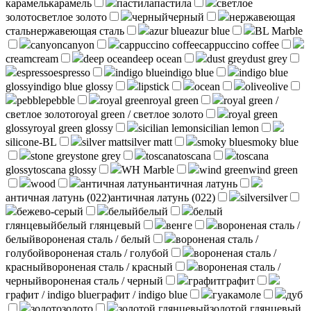
карамель
карамель
пастила
пастила
светлое
золото
светлое золото
черный
черный
нержавеющая
сталь
нержавеющая сталь
azur blue
azur blue
BL Marble
canyon
canyon
cappuccino coffee
cappuccino coffee
cream
cream
deep ocean
deep ocean
dust grey
dust grey
espresso
espresso
indigo blue
indigo blue
indigo blue
glossy
indigo blue glossy
lipstick
ocean
olive
olive
pebble
pebble
royal green
royal green
royal green /
светлое золото
royal green / светлое золото
royal green
glossy
royal green glossy
sicilian lemon
sicilian lemon
silicone-BL
silver matt
silver matt
smoky blue
smoky blue
stone grey
stone grey
toscana
toscana
toscana
glossy
toscana glossy
WH Marble
wind green
wind green
wood
античная латунь
античная латунь
античная латунь (022)
античная латунь (022)
silver
silver
бежево-серый
белый
белый
белый
глянцевый
белый глянцевый
венге
вороненая сталь /
белый
вороненая сталь / белый
вороненая сталь /
голубой
вороненая сталь / голубой
вороненая сталь /
красный
вороненая сталь / красный
вороненая сталь /
черный
вороненая сталь / черный
графит
графит
графит / indigo blue
графит / indigo blue
гуакамоле
дуб
золото
золото
золотой глянцевый
золотой глянцевый