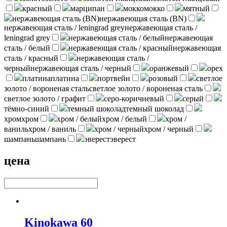
красный
марципан
мокко
мокко
мятный
нержавеющая сталь (BN)
нержавеющая сталь (BN)
нержавеющая сталь / leningrad grey
нержавеющая сталь /
leningrad grey
нержавеющая сталь / белый
нержавеющая
сталь / белый
нержавеющая сталь / красный
нержавеющая
сталь / красный
нержавеющая сталь /
черный
нержавеющая сталь / черный
оранжевый
орех
платина
платина
портвейн
розовый
светлое
золото / вороненая сталь
светлое золото / вороненая сталь
светлое золото / графит
серо-коричневый
серый
тёмно-синий
темный шоколад
темный шоколад
хром
хром
хром / белый
хром / белый
хром /
ваниль
хром / ваниль
хром / черный
хром / черный
шампань
шампань
эверест
эверест
цена
Kinokawa 60