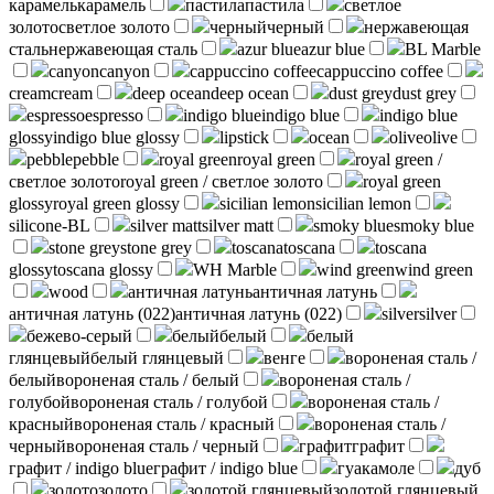
карамель
карамель
пастила
пастила
светлое
золото
светлое золото
черный
черный
нержавеющая
сталь
нержавеющая сталь
azur blue
azur blue
BL Marble
canyon
canyon
cappuccino coffee
cappuccino coffee
cream
cream
deep ocean
deep ocean
dust grey
dust grey
espresso
espresso
indigo blue
indigo blue
indigo blue
glossy
indigo blue glossy
lipstick
ocean
olive
olive
pebble
pebble
royal green
royal green
royal green /
светлое золото
royal green / светлое золото
royal green
glossy
royal green glossy
sicilian lemon
sicilian lemon
silicone-BL
silver matt
silver matt
smoky blue
smoky blue
stone grey
stone grey
toscana
toscana
toscana
glossy
toscana glossy
WH Marble
wind green
wind green
wood
античная латунь
античная латунь
античная латунь (022)
античная латунь (022)
silver
silver
бежево-серый
белый
белый
белый
глянцевый
белый глянцевый
венге
вороненая сталь /
белый
вороненая сталь / белый
вороненая сталь /
голубой
вороненая сталь / голубой
вороненая сталь /
красный
вороненая сталь / красный
вороненая сталь /
черный
вороненая сталь / черный
графит
графит
графит / indigo blue
графит / indigo blue
гуакамоле
дуб
золото
золото
золотой глянцевый
золотой глянцевый