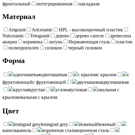
фронтальный
интегрированная
накладная
Материал
Artgranit
Artceramic
HPL - высокопрочный пластик
Natceramic
Tetogranit
дерево
дерево сапеле
древесина
акации
керамика
латунь
Нержавеющая сталь
пластик
полипропилен
силикон
черный силикон
Форма
одночашевая
одночашевая
с крылом
с крылом
с
фруктовницей
с фруктовницей
двухчашевая
двухчашевая
круглая
круглая
угловая
угловая
овальная с
крылом
овальная с крылом
Цвет
leningrad grey
leningrad grey
бежевый
бежевый
ваниль
ваниль
вороненая сталь
вороненая сталь