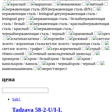
красный
марципан
мокко
мокко
мятный
нержавеющая сталь (BN)
нержавеющая сталь (BN)
нержавеющая сталь / leningrad grey
нержавеющая сталь /
leningrad grey
нержавеющая сталь / белый
нержавеющая
сталь / белый
нержавеющая сталь / красный
нержавеющая
сталь / красный
нержавеющая сталь /
черный
нержавеющая сталь / черный
оранжевый
орех
платина
платина
портвейн
розовый
светлое
золото / вороненая сталь
светлое золото / вороненая сталь
светлое золото / графит
серо-коричневый
серый
тёмно-синий
темный шоколад
темный шоколад
хром
хром
хром / белый
хром / белый
хром /
ваниль
хром / ваниль
хром / черный
хром / черный
шампань
шампань
эверест
эверест
цена
Sale!
Tadzava 58-2-U/I-L