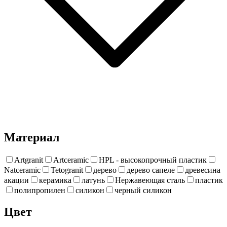
Материал
Artgranit
Artceramic
HPL - высокопрочный пластик
Natceramic
Tetogranit
дерево
дерево сапеле
древесина
акации
керамика
латунь
Нержавеющая сталь
пластик
полипропилен
силикон
черный силикон
Цвет