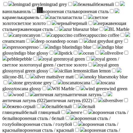
leningrad grey
leningrad grey
бежевый
бежевый
ваниль
ваниль
вороненая сталь
вороненая сталь
карамель
карамель
пастила
пастила
светлое
золото
светлое золото
черный
черный
нержавеющая
сталь
нержавеющая сталь
azur blue
azur blue
BL Marble
canyon
canyon
cappuccino coffee
cappuccino coffee
cream
cream
deep ocean
deep ocean
dust grey
dust grey
espresso
espresso
indigo blue
indigo blue
indigo blue
glossy
indigo blue glossy
lipstick
ocean
olive
olive
pebble
pebble
royal green
royal green
royal green /
светлое золото
royal green / светлое золото
royal green
glossy
royal green glossy
sicilian lemon
sicilian lemon
silicone-BL
silver matt
silver matt
smoky blue
smoky blue
stone grey
stone grey
toscana
toscana
toscana
glossy
toscana glossy
WH Marble
wind green
wind green
wood
античная латунь
античная латунь
античная латунь (022)
античная латунь (022)
silver
silver
бежево-серый
белый
белый
белый
глянцевый
белый глянцевый
венге
вороненая сталь /
белый
вороненая сталь / белый
вороненая сталь /
голубой
вороненая сталь / голубой
вороненая сталь /
красный
вороненая сталь / красный
вороненая сталь /