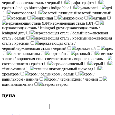
черный
вороненая сталь / черный
графит
графит
графит / indigo blue
графит / indigo blue
гуакамоле
дуб
золото
золото
золотой глянцевый
золотой глянцевый
красный
марципан
мокко
мокко
мятный
нержавеющая сталь (BN)
нержавеющая сталь (BN)
нержавеющая сталь / leningrad grey
нержавеющая сталь /
leningrad grey
нержавеющая сталь / белый
нержавеющая
сталь / белый
нержавеющая сталь / красный
нержавеющая
сталь / красный
нержавеющая сталь /
черный
нержавеющая сталь / черный
оранжевый
орех
платина
платина
портвейн
розовый
светлое
золото / вороненая сталь
светлое золото / вороненая сталь
светлое золото / графит
серо-коричневый
серый
тёмно-синий
темный шоколад
темный шоколад
хром
хром
хром / белый
хром / белый
хром /
ваниль
хром / ваниль
хром / черный
хром / черный
шампань
шампань
эверест
эверест
цена