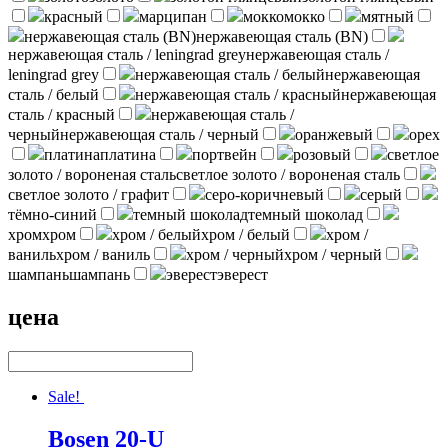
красный
марципан
мокко
мокко
мятный
нержавеющая сталь (BN)
нержавеющая сталь (BN)
нержавеющая сталь / leningrad grey
нержавеющая сталь /
leningrad grey
нержавеющая сталь / белый
нержавеющая
сталь / белый
нержавеющая сталь / красный
нержавеющая
сталь / красный
нержавеющая сталь /
черный
нержавеющая сталь / черный
оранжевый
орех
платина
платина
портвейн
розовый
светлое
золото / вороненая сталь
светлое золото / вороненая сталь
светлое золото / графит
серо-коричневый
серый
тёмно-синий
темный шоколад
темный шоколад
хром
хром
хром / белый
хром / белый
хром /
ваниль
хром / ваниль
хром / черный
хром / черный
шампань
шампань
эверест
эверест
цена
Sale!
Bosen 20-U