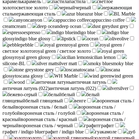
карамель
карамель
пастила
пастила
светлое
золото
светлое золото
черный
черный
нержавеющая
сталь
нержавеющая сталь
azur blue
azur blue
BL Marble
canyon
canyon
cappuccino coffee
cappuccino coffee
cream
cream
deep ocean
deep ocean
dust grey
dust grey
espresso
espresso
indigo blue
indigo blue
indigo blue
glossy
indigo blue glossy
lipstick
ocean
olive
olive
pebble
pebble
royal green
royal green
royal green /
светлое золото
royal green / светлое золото
royal green
glossy
royal green glossy
sicilian lemon
sicilian lemon
silicone-BL
silver matt
silver matt
smoky blue
smoky blue
stone grey
stone grey
toscana
toscana
toscana
glossy
toscana glossy
WH Marble
wind green
wind green
wood
античная латунь
античная латунь
античная латунь (022)
античная латунь (022)
silver
silver
бежево-серый
белый
белый
белый
глянцевый
белый глянцевый
венге
вороненая сталь /
белый
вороненая сталь / белый
вороненая сталь /
голубой
вороненая сталь / голубой
вороненая сталь /
красный
вороненая сталь / красный
вороненая сталь /
черный
вороненая сталь / черный
графит
графит
графит / indigo blue
графит / indigo blue
гуакамоле
дуб
золото
золото
золотой глянцевый
золотой глянцевый