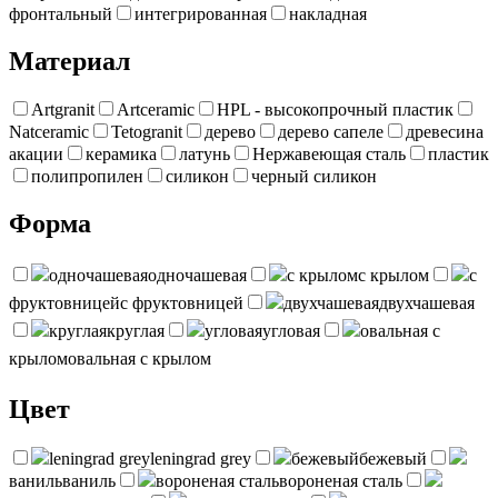
фронтальный
интегрированная
накладная
Материал
Artgranit
Artceramic
HPL - высокопрочный пластик
Natceramic
Tetogranit
дерево
дерево сапеле
древесина
акации
керамика
латунь
Нержавеющая сталь
пластик
полипропилен
силикон
черный силикон
Форма
одночашевая
одночашевая
с крылом
с крылом
с
фруктовницей
с фруктовницей
двухчашевая
двухчашевая
круглая
круглая
угловая
угловая
овальная с
крылом
овальная с крылом
Цвет
leningrad grey
leningrad grey
бежевый
бежевый
ваниль
ваниль
вороненая сталь
вороненая сталь