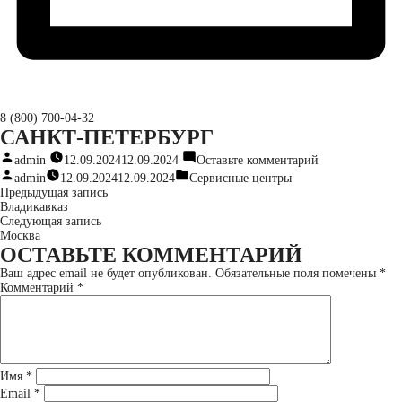
8 (800) 700-04-32
Перейти
САНКТ-ПЕТЕРБУРГ
к
Написано
к
содержимому
admin
12.09.2024
12.09.2024
Оставьте комментарий
автором
Санкт-
Написано
Написано
admin
12.09.2024
12.09.2024
Сервисные центры
Петербург
автором
в
НАВИГАЦИЯ
Предыдущая
Предыдущая запись
запись:
Владикавказ
ПО
Следующая
Следующая запись
запись:
Москва
ЗАПИСЯМ
ОСТАВЬТЕ КОММЕНТАРИЙ
Ваш адрес email не будет опубликован.
Обязательные поля помечены
*
Комментарий
*
Имя
*
Email
*