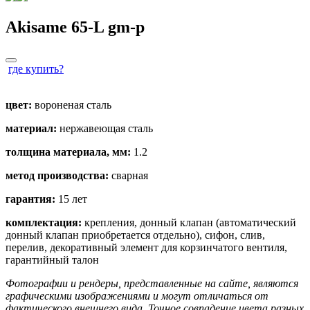
quantity
Akisame 65-L
gm
-p
где купить?
цвет:
вороненая сталь
материал:
нержавеющая сталь
толщина материала, мм:
1.2
метод производства:
сварная
гарантия:
15 лет
комплектация:
крепления, донный клапан (автоматический
донный клапан приобретается отдельно), сифон, слив,
перелив, декоративный элемент для корзинчатого вентиля,
гарантийный талон
Фотографии и рендеры, представленные на сайте, являются
графическими изображениями и могут отличаться от
фактического внешнего вида. Точное совпадение цвета разных