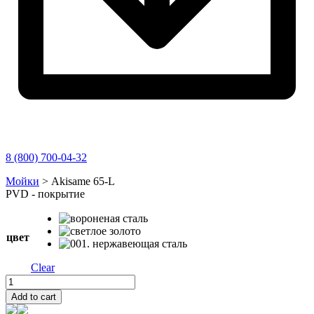
8 (800) 700-04-32
Перейти
Мойки
>
Akisame 65-L
к
PVD - покрытие
содержимому
цвет
Clear
Akisame
65-
Add to cart
L