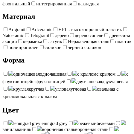
фронтальный
интегрированная
накладная
Материал
Artgranit
Artceramic
HPL - высокопрочный пластик
Natceramic
Tetogranit
дерево
дерево сапеле
древесина
акации
керамика
латунь
Нержавеющая сталь
пластик
полипропилен
силикон
черный силикон
Форма
одночашевая
одночашевая
с крылом
с крылом
с
фруктовницей
с фруктовницей
двухчашевая
двухчашевая
круглая
круглая
угловая
угловая
овальная с
крылом
овальная с крылом
Цвет
leningrad grey
leningrad grey
бежевый
бежевый
ваниль
ваниль
вороненая сталь
вороненая сталь