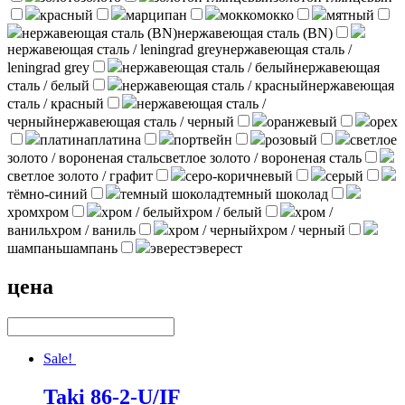
красный
марципан
мокко
мокко
мятный
нержавеющая сталь (BN)
нержавеющая сталь (BN)
нержавеющая сталь / leningrad grey
нержавеющая сталь /
leningrad grey
нержавеющая сталь / белый
нержавеющая
сталь / белый
нержавеющая сталь / красный
нержавеющая
сталь / красный
нержавеющая сталь /
черный
нержавеющая сталь / черный
оранжевый
орех
платина
платина
портвейн
розовый
светлое
золото / вороненая сталь
светлое золото / вороненая сталь
светлое золото / графит
серо-коричневый
серый
тёмно-синий
темный шоколад
темный шоколад
хром
хром
хром / белый
хром / белый
хром /
ваниль
хром / ваниль
хром / черный
хром / черный
шампань
шампань
эверест
эверест
цена
Sale!
Taki 86-2-U/IF