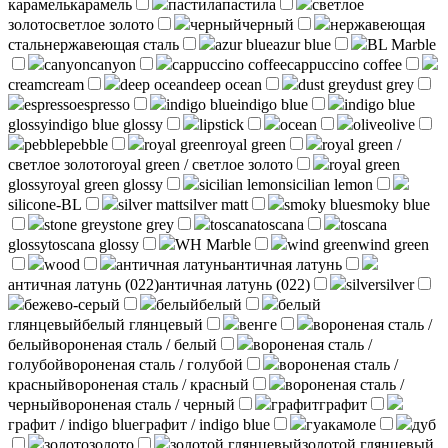
карамель
карамель
пастила
пастила
светлое
золото
светлое золото
черный
черный
нержавеющая
сталь
нержавеющая сталь
azur blue
azur blue
BL Marble
canyon
canyon
cappuccino coffee
cappuccino coffee
cream
cream
deep ocean
deep ocean
dust grey
dust grey
espresso
espresso
indigo blue
indigo blue
indigo blue
glossy
indigo blue glossy
lipstick
ocean
olive
olive
pebble
pebble
royal green
royal green
royal green /
светлое золото
royal green / светлое золото
royal green
glossy
royal green glossy
sicilian lemon
sicilian lemon
silicone-BL
silver matt
silver matt
smoky blue
smoky blue
stone grey
stone grey
toscana
toscana
toscana
glossy
toscana glossy
WH Marble
wind green
wind green
wood
античная латунь
античная латунь
античная латунь (022)
античная латунь (022)
silver
silver
бежево-серый
белый
белый
белый
глянцевый
белый глянцевый
венге
вороненая сталь /
белый
вороненая сталь / белый
вороненая сталь /
голубой
вороненая сталь / голубой
вороненая сталь /
красный
вороненая сталь / красный
вороненая сталь /
черный
вороненая сталь / черный
графит
графит
графит / indigo blue
графит / indigo blue
гуакамоле
дуб
золото
золото
золотой глянцевый
золотой глянцевый