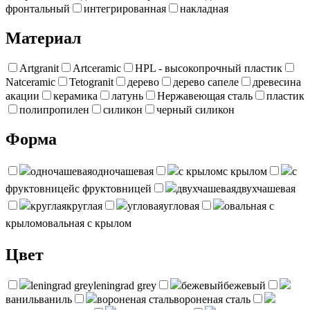
фронтальный
интегрированная
накладная
Материал
Artgranit
Artceramic
HPL - высокопрочный пластик
Natceramic
Tetogranit
дерево
дерево сапеле
древесина
акации
керамика
латунь
Нержавеющая сталь
пластик
полипропилен
силикон
черный силикон
Форма
одночашевая
одночашевая
с крылом
с крылом
с
фруктовницей
с фруктовницей
двухчашевая
двухчашевая
круглая
круглая
угловая
угловая
овальная с
крылом
овальная с крылом
Цвет
leningrad grey
leningrad grey
бежевый
бежевый
ваниль
ваниль
вороненая сталь
вороненая сталь