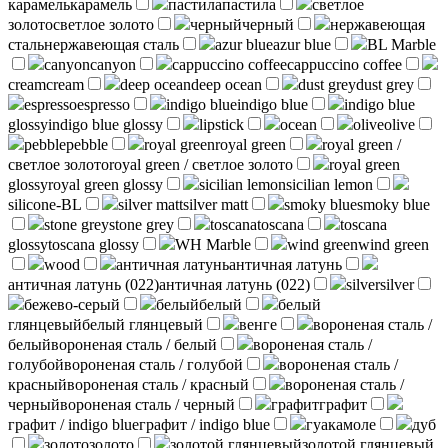
карамель
карамель
пастила
пастила
светлое
золото
светлое золото
черный
черный
нержавеющая
сталь
нержавеющая сталь
azur blue
azur blue
BL Marble
canyon
canyon
cappuccino coffee
cappuccino coffee
cream
cream
deep ocean
deep ocean
dust grey
dust grey
espresso
espresso
indigo blue
indigo blue
indigo blue
glossy
indigo blue glossy
lipstick
ocean
olive
olive
pebble
pebble
royal green
royal green
royal green /
светлое золото
royal green / светлое золото
royal green
glossy
royal green glossy
sicilian lemon
sicilian lemon
silicone-BL
silver matt
silver matt
smoky blue
smoky blue
stone grey
stone grey
toscana
toscana
toscana
glossy
toscana glossy
WH Marble
wind green
wind green
wood
античная латунь
античная латунь
античная латунь (022)
античная латунь (022)
silver
silver
бежево-серый
белый
белый
белый
глянцевый
белый глянцевый
венге
вороненая сталь /
белый
вороненая сталь / белый
вороненая сталь /
голубой
вороненая сталь / голубой
вороненая сталь /
красный
вороненая сталь / красный
вороненая сталь /
черный
вороненая сталь / черный
графит
графит
графит / indigo blue
графит / indigo blue
гуакамоле
дуб
золото
золото
золотой глянцевый
золотой глянцевый