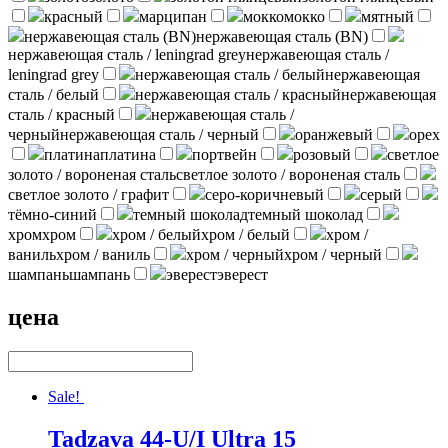
красный
марципан
мокко
мокко
мятный
нержавеющая сталь (BN)
нержавеющая сталь (BN)
нержавеющая сталь / leningrad grey
нержавеющая сталь /
leningrad grey
нержавеющая сталь / белый
нержавеющая
сталь / белый
нержавеющая сталь / красный
нержавеющая
сталь / красный
нержавеющая сталь /
черный
нержавеющая сталь / черный
оранжевый
орех
платина
платина
портвейн
розовый
светлое
золото / вороненая сталь
светлое золото / вороненая сталь
светлое золото / графит
серо-коричневый
серый
тёмно-синий
темный шоколад
темный шоколад
хром
хром
хром / белый
хром / белый
хром /
ваниль
хром / ваниль
хром / черный
хром / черный
шампань
шампань
эверест
эверест
цена
Sale!
Tadzava 44-U/I Ultra 15