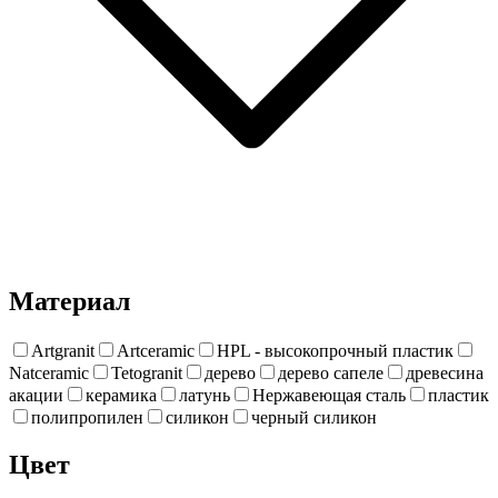
Материал
Artgranit
Artceramic
HPL - высокопрочный пластик
Natceramic
Tetogranit
дерево
дерево сапеле
древесина
акации
керамика
латунь
Нержавеющая сталь
пластик
полипропилен
силикон
черный силикон
Цвет