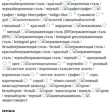
красный
вороненая сталь / красный
вороненая сталь /
черный
вороненая сталь / черный
графит
графит
графит / indigo blue
графит / indigo blue
гуакамоле
дуб
золото
золото
золотой глянцевый
золотой
глянцевый
красный
марципан
мокко
мокко
мятный
нержавеющая сталь (BN)
нержавеющая сталь
(BN)
нержавеющая сталь / leningrad grey
нержавеющая
сталь / leningrad grey
нержавеющая сталь /
белый
нержавеющая сталь / белый
нержавеющая сталь /
красный
нержавеющая сталь / красный
нержавеющая
сталь / черный
нержавеющая сталь / черный
оранжевый
орех
платина
платина
портвейн
розовый
светлое золото / вороненая сталь
светлое золото /
вороненая сталь
светлое золото / графит
серо-
коричневый
серый
тёмно-синий
темный
шоколад
темный шоколад
хром
хром
хром /
белый
хром / белый
хром / ваниль
хром / ваниль
хром
/ черный
хром / черный
шампань
шампань
эверест
эверест
цена