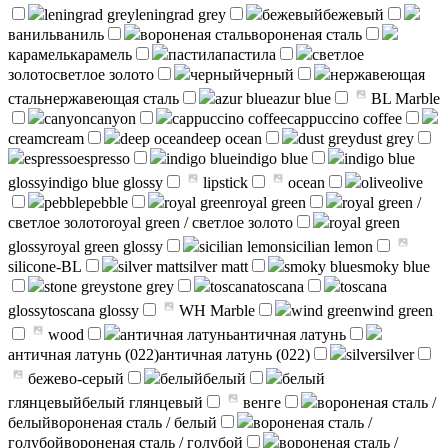
leningrad grey
leningrad grey
бежевый
бежевый
ваниль
ваниль
вороненая сталь
вороненая сталь
карамель
карамель
пастила
пастила
светлое
золото
светлое золото
черный
черный
нержавеющая
сталь
нержавеющая сталь
azur blue
azur blue
BL Marble
canyon
canyon
cappuccino coffee
cappuccino coffee
cream
cream
deep ocean
deep ocean
dust grey
dust grey
espresso
espresso
indigo blue
indigo blue
indigo blue
glossy
indigo blue glossy
lipstick
ocean
olive
olive
pebble
pebble
royal green
royal green
royal green /
светлое золото
royal green / светлое золото
royal green
glossy
royal green glossy
sicilian lemon
sicilian lemon
silicone-BL
silver matt
silver matt
smoky blue
smoky blue
stone grey
stone grey
toscana
toscana
toscana
glossy
toscana glossy
WH Marble
wind green
wind green
wood
античная латунь
античная латунь
античная латунь (022)
античная латунь (022)
silver
silver
бежево-серый
белый
белый
белый
глянцевый
белый глянцевый
венге
вороненая сталь /
белый
вороненая сталь / белый
вороненая сталь /
голубой
вороненая сталь / голубой
вороненая сталь /