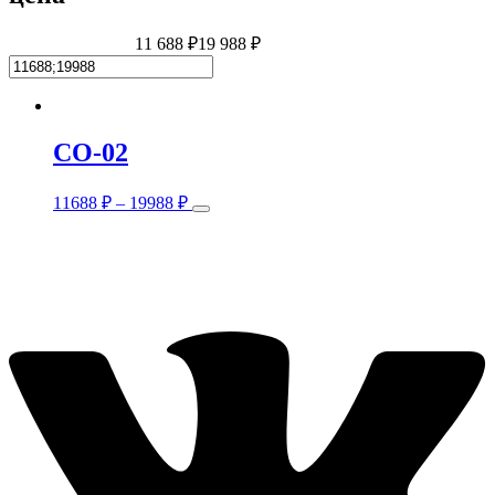
11 688 ₽
19 988 ₽
CO-02
This
11688
₽
–
19988
₽
product
has
multiple
variants.
The
options
may
be
chosen
on
the
product
page