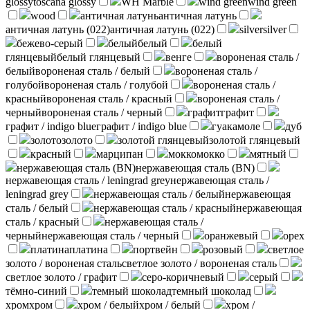
glossy
toscana glossy
WH Marble
wind green
wind green
wood
античная латунь
античная латунь
античная латунь (022)
античная латунь (022)
silver
silver
бежево-серый
белый
белый
белый
глянцевый
белый глянцевый
венге
вороненая сталь /
белый
вороненая сталь / белый
вороненая сталь /
голубой
вороненая сталь / голубой
вороненая сталь /
красный
вороненая сталь / красный
вороненая сталь /
черный
вороненая сталь / черный
графит
графит
графит / indigo blue
графит / indigo blue
гуакамоле
дуб
золото
золото
золотой глянцевый
золотой глянцевый
красный
марципан
мокко
мокко
мятный
нержавеющая сталь (BN)
нержавеющая сталь (BN)
нержавеющая сталь / leningrad grey
нержавеющая сталь /
leningrad grey
нержавеющая сталь / белый
нержавеющая
сталь / белый
нержавеющая сталь / красный
нержавеющая
сталь / красный
нержавеющая сталь /
черный
нержавеющая сталь / черный
оранжевый
орех
платина
платина
портвейн
розовый
светлое
золото / вороненая сталь
светлое золото / вороненая сталь
светлое золото / графит
серо-коричневый
серый
тёмно-синий
темный шоколад
темный шоколад
хром
хром
хром / белый
хром / белый
хром /