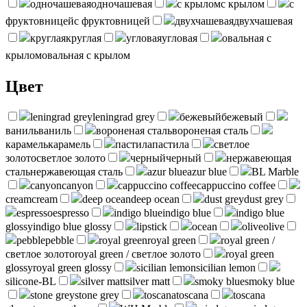
одночашевая
одночашевая
с крылом
с крылом
с
фруктовницей
с фруктовницей
двухчашевая
двухчашевая
круглая
круглая
угловая
угловая
овальная с
крылом
овальная с крылом
Цвет
leningrad grey
leningrad grey
бежевый
бежевый
ваниль
ваниль
вороненая сталь
вороненая сталь
карамель
карамель
пастила
пастила
светлое
золото
светлое золото
черный
черный
нержавеющая
сталь
нержавеющая сталь
azur blue
azur blue
BL Marble
canyon
canyon
cappuccino coffee
cappuccino coffee
cream
cream
deep ocean
deep ocean
dust grey
dust grey
espresso
espresso
indigo blue
indigo blue
indigo blue
glossy
indigo blue glossy
lipstick
ocean
olive
olive
pebble
pebble
royal green
royal green
royal green /
светлое золото
royal green / светлое золото
royal green
glossy
royal green glossy
sicilian lemon
sicilian lemon
silicone-BL
silver matt
silver matt
smoky blue
smoky blue
stone grey
stone grey
toscana
toscana
toscana