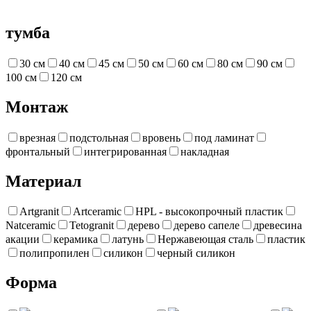
тумба
30 см
40 см
45 см
50 см
60 см
80 см
90 см
100 см
120 см
Монтаж
врезная
подстольная
вровень
под ламинат
фронтальный
интегрированная
накладная
Материал
Artgranit
Artceramic
HPL - высокопрочный пластик
Natceramic
Tetogranit
дерево
дерево сапеле
древесина
акации
керамика
латунь
Нержавеющая сталь
пластик
полипропилен
силикон
черный силикон
Форма