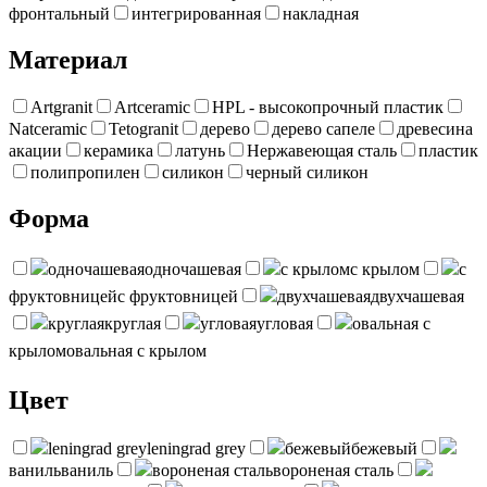
фронтальный
интегрированная
накладная
Материал
Artgranit
Artceramic
HPL - высокопрочный пластик
Natceramic
Tetogranit
дерево
дерево сапеле
древесина
акации
керамика
латунь
Нержавеющая сталь
пластик
полипропилен
силикон
черный силикон
Форма
одночашевая
одночашевая
с крылом
с крылом
с
фруктовницей
с фруктовницей
двухчашевая
двухчашевая
круглая
круглая
угловая
угловая
овальная с
крылом
овальная с крылом
Цвет
leningrad grey
leningrad grey
бежевый
бежевый
ваниль
ваниль
вороненая сталь
вороненая сталь