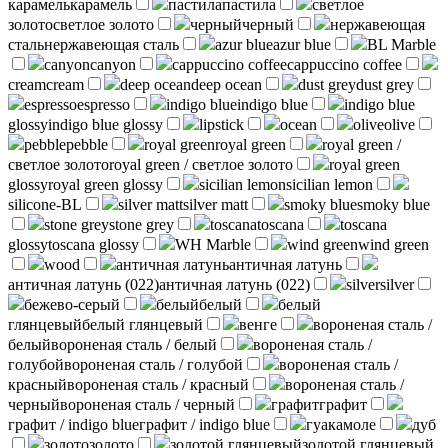
карамель
карамель
пастила
пастила
светлое
золото
светлое золото
черный
черный
нержавеющая
сталь
нержавеющая сталь
azur blue
azur blue
BL Marble
canyon
canyon
cappuccino coffee
cappuccino coffee
cream
cream
deep ocean
deep ocean
dust grey
dust grey
espresso
espresso
indigo blue
indigo blue
indigo blue
glossy
indigo blue glossy
lipstick
ocean
olive
olive
pebble
pebble
royal green
royal green
royal green /
светлое золото
royal green / светлое золото
royal green
glossy
royal green glossy
sicilian lemon
sicilian lemon
silicone-BL
silver matt
silver matt
smoky blue
smoky blue
stone grey
stone grey
toscana
toscana
toscana
glossy
toscana glossy
WH Marble
wind green
wind green
wood
античная латунь
античная латунь
античная латунь (022)
античная латунь (022)
silver
silver
бежево-серый
белый
белый
белый
глянцевый
белый глянцевый
венге
вороненая сталь /
белый
вороненая сталь / белый
вороненая сталь /
голубой
вороненая сталь / голубой
вороненая сталь /
красный
вороненая сталь / красный
вороненая сталь /
черный
вороненая сталь / черный
графит
графит
графит / indigo blue
графит / indigo blue
гуакамоле
дуб
золото
золото
золотой глянцевый
золотой глянцевый