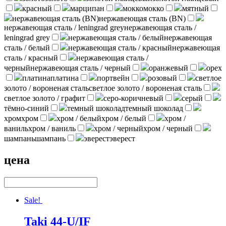
красный
марципан
мокко
мокко
мятный
нержавеющая сталь (BN)
нержавеющая сталь (BN)
нержавеющая сталь / leningrad grey
нержавеющая сталь /
leningrad grey
нержавеющая сталь / белый
нержавеющая
сталь / белый
нержавеющая сталь / красный
нержавеющая
сталь / красный
нержавеющая сталь /
черный
нержавеющая сталь / черный
оранжевый
орех
платина
платина
портвейн
розовый
светлое
золото / вороненая сталь
светлое золото / вороненая сталь
светлое золото / графит
серо-коричневый
серый
тёмно-синий
темный шоколад
темный шоколад
хром
хром
хром / белый
хром / белый
хром /
ваниль
хром / ваниль
хром / черный
хром / черный
шампань
шампань
эверест
эверест
цена
Sale!
Taki 44-U/IF