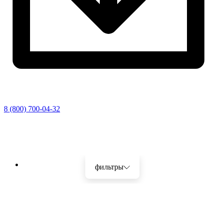
8 (800) 700-04-32
Перейти
к
фильтры
Sale!
содержимому