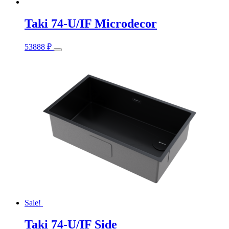
Taki 74-U/IF Microdecor
This
53888
₽
product
has
multiple
variants.
The
options
may
be
chosen
on
the
product
page
Sale!
Taki 74-U/IF Side