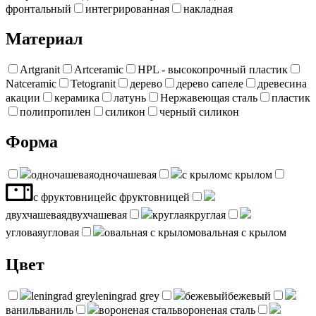
фронтальный
интегрированная
накладная
Материал
Artgranit
Artceramic
HPL - высокопрочный пластик
Natceramic
Tetogranit
дерево
дерево сапеле
древесина
акации
керамика
латунь
Нержавеющая сталь
пластик
полипропилен
силикон
черный силикон
Форма
одночашевая
одночашевая
с крылом
с крылом
с фруктовницей
с фруктовницей
двухчашевая
двухчашевая
круглая
круглая
угловая
угловая
овальная с крылом
овальная с крылом
Цвет
leningrad grey
leningrad grey
бежевый
бежевый
ваниль
ваниль
вороненая сталь
вороненая сталь