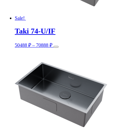
Sale!
Taki 74-U/IF
This
50488
₽
–
70888
₽
product
has
multiple
variants.
The
options
may
be
chosen
on
the
product
page