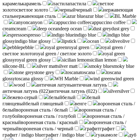
карамель
карамель
пастила
пастила
светлое
золото
светлое золото
черный
черный
нержавеющая
сталь
нержавеющая сталь
azur blue
azur blue
BL Marble
canyon
canyon
cappuccino coffee
cappuccino coffee
cream
cream
deep ocean
deep ocean
dust grey
dust grey
espresso
espresso
indigo blue
indigo blue
indigo blue
glossy
indigo blue glossy
lipstick
ocean
olive
olive
pebble
pebble
royal green
royal green
royal green /
светлое золото
royal green / светлое золото
royal green
glossy
royal green glossy
sicilian lemon
sicilian lemon
silicone-BL
silver matt
silver matt
smoky blue
smoky blue
stone grey
stone grey
toscana
toscana
toscana
glossy
toscana glossy
WH Marble
wind green
wind green
wood
античная латунь
античная латунь
античная латунь (022)
античная латунь (022)
silver
silver
бежево-серый
белый
белый
белый
глянцевый
белый глянцевый
венге
вороненая сталь /
белый
вороненая сталь / белый
вороненая сталь /
голубой
вороненая сталь / голубой
вороненая сталь /
красный
вороненая сталь / красный
вороненая сталь /
черный
вороненая сталь / черный
графит
графит
графит / indigo blue
графит / indigo blue
гуакамоле
дуб