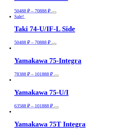
This
50488
₽
–
70888
₽
product
Sale!
has
multiple
Taki 74-U/IF-L Side
variants.
The
This
options
50488
₽
–
70888
₽
product
may
has
be
multiple
chosen
Yamakawa 75-Integra
variants.
on
The
the
This
options
product
78388
₽
–
101888
₽
product
may
page
has
be
multiple
chosen
Yamakawa 75-U/I
variants.
on
The
the
This
options
product
63588
₽
–
101888
₽
product
may
page
has
be
multiple
chosen
Yamakawa 75T Integra
variants.
on
The
the