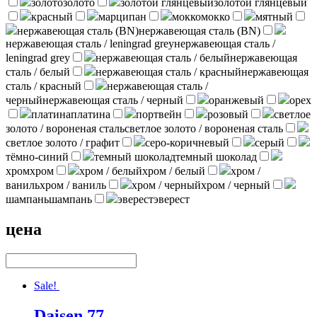
золото
золото
золотой глянцевый
золотой глянцевый
красный
марципан
мокко
мокко
мятный
нержавеющая сталь (BN)
нержавеющая сталь (BN)
нержавеющая сталь / leningrad grey
нержавеющая сталь /
leningrad grey
нержавеющая сталь / белый
нержавеющая
сталь / белый
нержавеющая сталь / красный
нержавеющая
сталь / красный
нержавеющая сталь /
черный
нержавеющая сталь / черный
оранжевый
орех
платина
платина
портвейн
розовый
светлое
золото / вороненая сталь
светлое золото / вороненая сталь
светлое золото / графит
серо-коричневый
серый
тёмно-синий
темный шоколад
темный шоколад
хром
хром
хром / белый
хром / белый
хром /
ваниль
хром / ваниль
хром / черный
хром / черный
шампань
шампань
эверест
эверест
цена
Sale!
Daisen 77